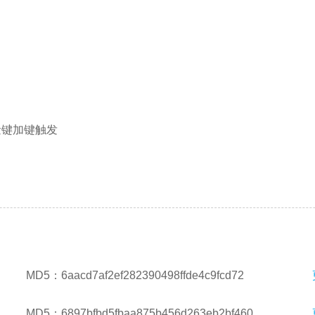
量键加键触发
醒」开关，待机状态下来电触发开关
，添加 VPN、截图、移动热点等开关
MD5：6aacd7af2ef282390498ffde4c9fcd72
MD5：6897bfbd5fbaa875b456d263eb2bf460