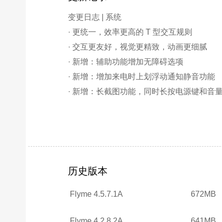
变更日志 | 系统
· 更统一，效率更高的 T 型交互规则
· 交互更友好，视觉更精致，动画更细腻
· 新增：辅助功能增加无障碍选项
· 新增：增加来电时上划浮动通知静音功能
· 新增：长截图功能，同时长按电源键和音
变更日志 | 设置
· 新增：在电话设置里增加「来电闪光灯提
· 新增：通知和状态栏新增「快捷开关管理」
· 新增：Flyme 经典模式入口
历史版本
Flyme 4.5.7.1A
672MB
变更日志 | 通讯
· 新增：「移出黑名单」功能
Flyme 4.2.8.2A
641MB